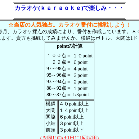
カラオケ(ｋａｒａｏｋｅ)で楽しみ・・・
☆当店の人気独占。カラオケ番付に挑戦しよう！
毎月、カラオケ採点の成績により、番付を作成しています。８
れます。貴方も挑戦してみませんか。横綱はボトル、大関は1ド
pointの計算
１００点＝
１０point
９９点＝
６point
97～98点＝
４point
95～96点＝
３point
93～94点＝
２point
88～92点＝
１point
80～87点＝
1/3point
横綱
４０point以上
大関
１４point以上
関脇
６point以上
小結
３point以上
前頭
３point以下
（※同じ曲は1日に1回採用）