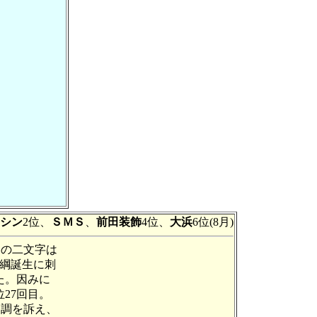
シン
2位、
ＳＭＳ
、
前田装飾
4位、
大浜
6位(8月)
勝の二文字は
綱誕生に刺
た。因みに
位27回目。
不調を訴え、