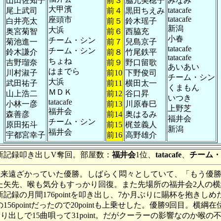
山田佐知子
前３
脇元美穂子
みなみ
大甲濱
tatacafe
尾上武司
前４
黒田ちえみ
tatacafe
座頭市
白井亮太
前５
鈴木瑶子
新潟
大浜
奥宮菊智
前６
西脇充
小春
チーム・シン
菊池進一
前７
兒島京子
tatacafe
チーム・シン
鈴木謙介
前８
竹尾鉄平
tatacafe
ちょね
吉野瑠奈
前９
野口留歌
あいあい
はまでら
川村淑子
前10
下野俊司
チーム・シン
大浜
武田祐子
前11
横田太一
くまもん
ＭＤＫ
山上浩二
前12
谷口昇
いつき
tatacafe
小林一彦
前13
川原春巳
上野芝
福井会
森善彦
前14
奥はるみ
福井会
チーム・シン
原田拓斗
前15
梶並義人
新潟
福井会
宇都宮幸子
前16
高野雄介
新記録叩き出しV奪回。部屋数：
福井会
1位、
tatacafe
、
チーム・
で初場所以来遠ざかっていた優勝。しばらく悶々としていて、「もう優
た矢先、喉も気分もすっかり回復。また先場所の福井会2人の横
録の月間176pointを叩き出し、7か月ぶりに賜杯を抱きしめ
pointだったので20pointも上乗せした。優勝9回目。横綱在
り出しで15曲唄って31point。だがクーラーの影響なのか喉の