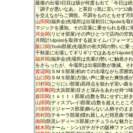
最後の出場3日目は咳が何度も出て「今日は絶
「調子が悪いなあ」と茶目っ気に言いつつ2曲
を交えながらご満悦。不調をものともせず月間計
山田関
(福井会)先場所は出場初日に9poin
マジックを通知。その言葉に乗せられる様に唄い
河合関
(リビオ部屋)その声ひとつで店内の空
月間計14pointを取得する超タイムパフォー
阪口関
(Yoshi部屋)先場所の初大関の勢い
千秋楽に出場してギリギリではあるが14poin
福井関
(福井会)先場所は先輩の勢いに触発さ
をさらったが、今場所は出場回数が激減、そ
渡辺関
(ＳＭＳ部屋)初めての出場ながら雰囲気
山口関
(ＳＭＳ部屋)力強い声に乗せた爽快感が
川村関
(ごりにい部屋)高得点を狙わず若い曲を楽
武田剛関
(大浜部屋)甘さと深みをあわせ持つ
森田関
(ｔｏｔｔｉ部屋)点数を気にせずに好
山田関
(ディスプレイi部屋)点数を超えたところ
川添関
(ドジャース部屋)飾らない人柄そのままに
西村関
(テキーラ部屋)慣れ親しんだ得意曲で確
南関
(防災レディース部屋)ナチュラルな魅力と
植木関
(チーム・シン)ガチガチの阪神ファン