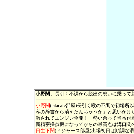
小野関、
長引く不調から脱出の勢いに乗って
小野関
(tatacafe部屋)長引く喉の不調
私の辞書から消えたんちゃうか」と思いかけ
激されてエンジン全開！ 勢い余って当番付新記
新精密採点機になってからの最高点は溝口関の156
日生下関
(ドジャース部屋)出場初日は順調な滑