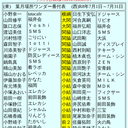
(東) 葉月場所ワンダー番付表 (西)R8年7月1日～7月31日
tatacafe
小野幸一
横綱
日生下安弘
ドジャース
福井会
山田修平
大関
河合真嗣
リビオ
Ｙｏｓｈｉ
阪口志保
大関
福井弘昭
福井会
ＳＭＳ
渡辺美佳
関脇
山口洋志
ＳＭＳ
ごりにい
川村悟理
関脇
武田剛
大浜
ｔｏｔｔｉ
森田智子
関脇
山田誠
ディスプレイ
ドジャース
川添美智子
関脇
西村則昭
テキーラ
防災レディース
南園子
関脇
植木眞也
チーム・シン
ＳＭＳ
鍋島真
関脇
西原則子
ＺＥＮ
肴ラボ
檮山美加
関脇
吉田艶子
安青錦
レベッカ
福山かおる
小結
前河詠太
チーム・シン
かなた
伊藤加奈子
小結
矢倉英司
ＭＩＬＫ
福岡
有元博美
小結
森中俊弥
ＭＤＫ
エレカシ
小塚あおい
小結
和田晃一
フィクサー
前田装飾
前田一樹
小結
山崎倖太
ＳＭＳ
エレカシ
小塚静江
小結
井尻佑希
前田装飾
シャルム
山田亜紀
小結
中村和歌子
三宝
りんどう
石橋香織
前頭
尾家加奈子
前田装飾
たかいし
小野靖子
前２
佐藤拓郎
火の鳥
福井会