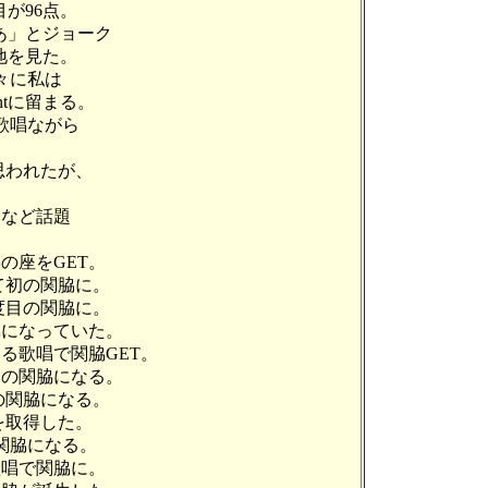
が96点。
あ」とジョーク
地を見た。
々に私は
tに留まる。
歌唱ながら
思われたが、
進など話題
の座をGET。
して初の関脇に。
5度目の関脇に。
脇になっていた。
る歌唱で関脇GET。
度目の関脇になる。
目の関脇になる。
を取得した。
の関脇になる。
歌唱で関脇に。