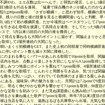
不調やわ。エエ点数は出ーへんで」と弱気の発言。しかし1曲目
目3曲目も95点を連発。「猛暑で採点機のネジが緩んだのかな
は80point取得。「さずが横綱！」と思わず拍手。横綱の意
tを取得。残りの日数と彼の技量を見ると横綱間違いなしと判断、早
続けて初の横綱昇進。だが今場所はペースダウンして27poin
気を引き込む歌唱を披露して高得点を連発。そしてたった9曲の
マンスで、5月以来15回目の大関の座を獲得した。
に乗って得点を重ねるも大関のポイントに届かず、関脇止まりかと
tを取得して2場所連続の大関になった。
れ唄いまくり初横綱をGET。また史上初の同部屋で同時横綱昇
れに伴いポイント数も減り大関に降格した。
にのまれる事なくパワーがあふれる歌唱で10pointを取得、関脇
店内を包み、点数より楽しさを大切にしながら9.1point取得
しみつつ地道にポイントを重ねて7.1point取得。4場所連続
味わい豊かな歌唱で、じんわりと周囲を引き込み、気づけば関
きな曲を元気いっぱい、それでいて自然体のまま届ける親しみあ
にある、滋味深い声の魅力を放った。月間計は7.2pointで9
、明るく伸びやかな歌声を響かせて7.1pointを取得。98度
かな足取りを刻みつつ、まだ見ぬ課題曲にも挑み続け7.1point
明るさを兼ね備えた歌声で7pointを取得。昨年7月以来2度目
の彼は当店を気に入り、遠路はるばる兵庫県から出場。元気な