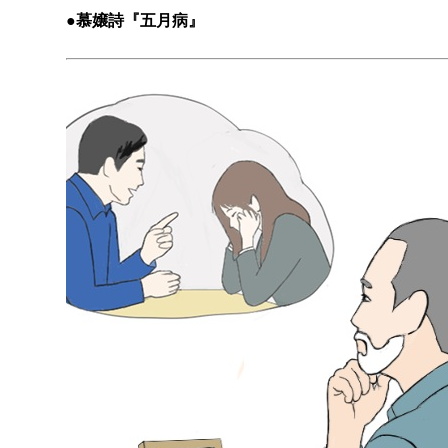
●慕嬢詩『五月病』