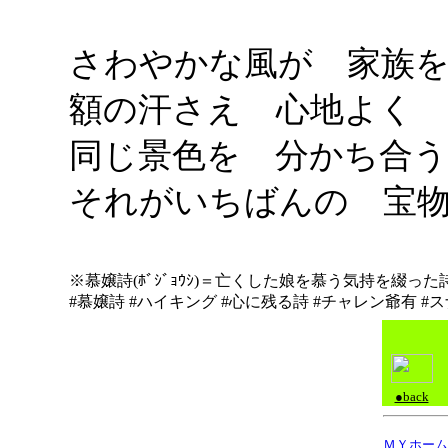
さわやかな風が 家族
額の汗さえ 心地よく
同じ景色を 分かち合う
それがいちばんの 宝
※慕嬢詩(ﾎﾞｼﾞｮｳｼ)＝亡くした娘を慕う気持を綴っ
#慕嬢詩 #ハイキング #心に残る詩 #チャレン爺有 
●back
ＭＹホーム