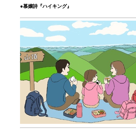
●慕嬢詩『ハイキング』