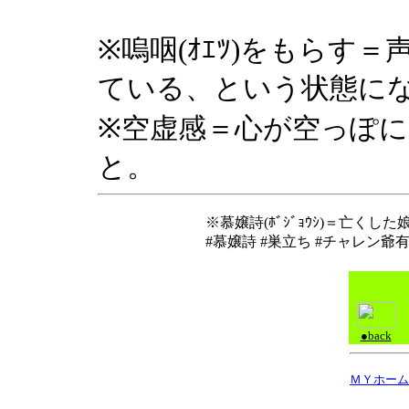
※嗚咽(ｵｴﾂ)をもらす
ている、という状態に
※空虚感＝心が空っぽ
と。
※慕嬢詩(ﾎﾞｼﾞｮｳｼ)＝亡
#慕嬢詩 #巣立ち #チャレン爺
●back
ＭＹホーム