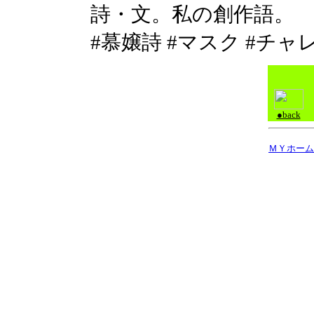
詩・文。私の創作語。
#慕嬢詩 #マスク #チャ
●back
ＭＹホーム