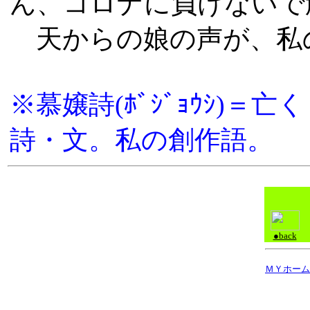
ん、コロナに負けないで
天からの娘の声が、私
※慕嬢詩(ﾎﾞｼﾞｮｳｼ)
詩・文。私の創作語。
●back
ＭＹホーム