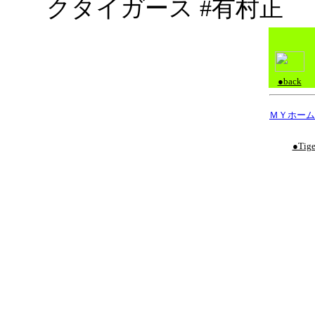
クタイガース #有村正
●back
ＭＹホーム
●Tige