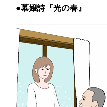
●慕嬢詩『光の春』