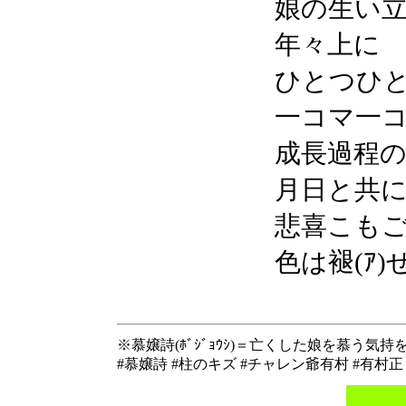
娘の生い立
年々上に
ひとつひ
一コマ一
成長過程
月日と共
悲喜こも
色は褪(ｱ
※慕嬢詩(ﾎﾞｼﾞｮｳｼ)＝亡くした娘を慕う
#慕嬢詩 #柱のキズ #チャレン爺有村 #有村正