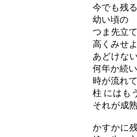
今でも残
幼い頃の
つま先立
高くみせ
あどけな
何年か続
時が流れ
柱 にはもう
それが成
かすかに