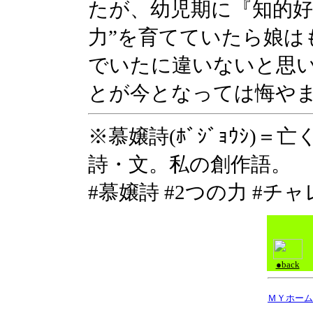
たが、幼児期に『知的好
力”を育てていたら娘は
でいたに違いないと思
とが今となっては悔や
※慕嬢詩(ﾎﾞｼﾞｮｳｼ)
詩・文。私の創作語。
#慕嬢詩 #2つの力 #チ
●back
ＭＹホーム