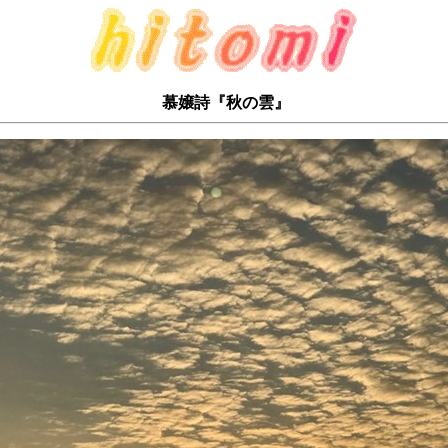
慕嬢詩『秋の雲』