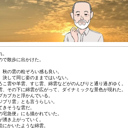
れ。
ので散歩に出かけた。
、秋の雲の粒ぞろい感も良い。
決して同じ姿のままではいない。
こ雲や羊雲、すじ雲、綿雲などがのんびりと通り過ぎゆく。
、その下に綿雲が広がって、ダイナミックな景色が現れた。
プカプカと浮かんでいる。
ジブリ雲」とも言うらしい。
てきそうな雲だ。
の宅急便』にも描かれていた。
が湧き上がっていく。
絵にかいたような綿雲。