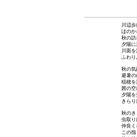
川辺歩
ほのか
秋の訪
夕陽に
川面を
ふわり
秋の気
避暑の
稲穂を
茜の空
夕陽を
きらり
秋のき
虫取り
仲良く
この指