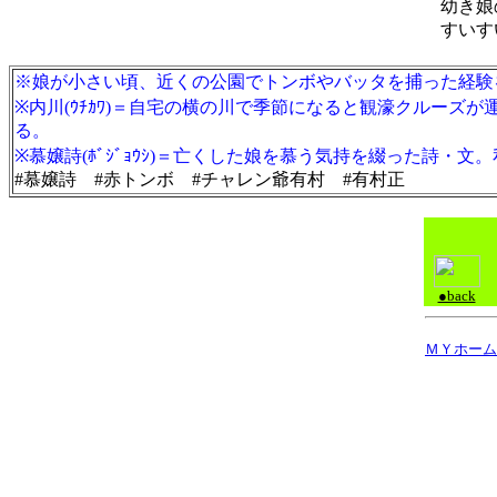
幼き娘
すいす
※娘が小さい頃、近くの公園でトンボやバッタを捕った経験
※内川(ｳﾁｶﾜ)＝自宅の横の川で季節になると観濠クルー
る。
※慕嬢詩(ﾎﾞｼﾞｮｳｼ)＝亡くした娘を慕う気持を綴った詩・文
#慕嬢詩 #赤トンボ #チャレン爺有村 #有村正
●back
ＭＹホーム