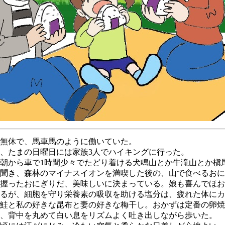
無休で、馬車馬のように働いていた。
、たまの日曜日には家族3人でハイキングに行った。
朝から車で1時間少々でたどり着ける犬鳴山とか牛滝山とか槇
聞き、森林のマイナスイオンを満喫した後の、山で食べるおに
握ったおにぎりだ、美味しいに決まっている。娘も喜んでほお
るが、細胞を守り栄養素の吸収を助ける塩分は、疲れた体にカ
鮭と私の好きな昆布と妻の好きな梅干し。おかずは定番の卵焼
、背中を丸めて白い息をリズムよく吐き出しながら歩いた。