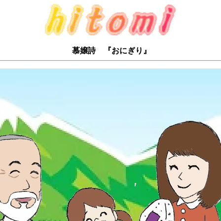
慕嬢詩 『おにぎり』