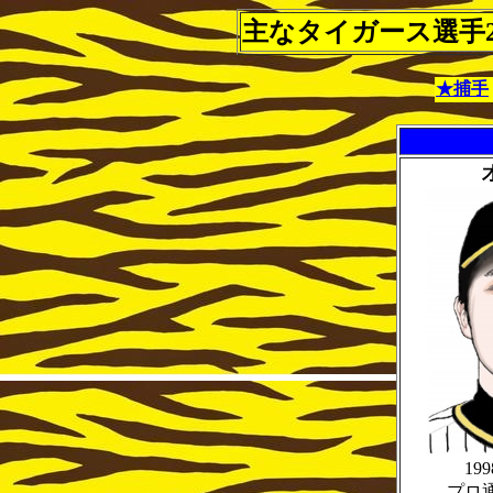
主なタイガース選手20
★捕手
199
プロ通