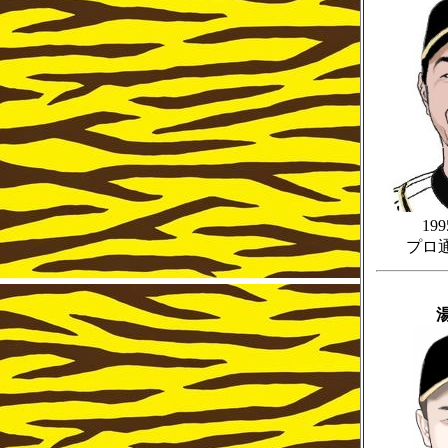
199
プロ通