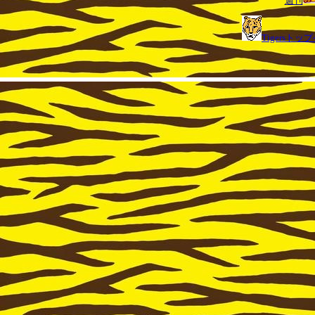
週刊
Tigersトッ