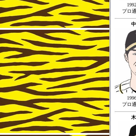
199
プロ通
中
199
プロ通
木