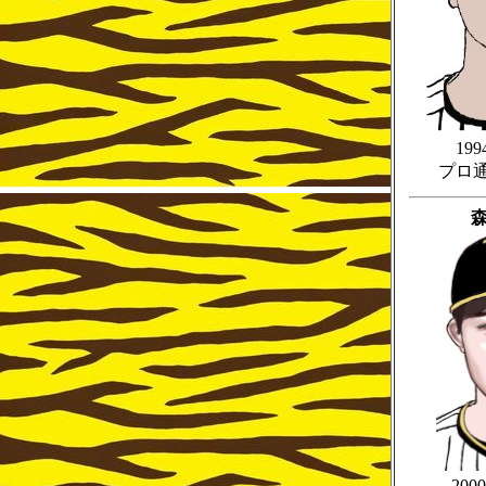
199
プロ通
2000