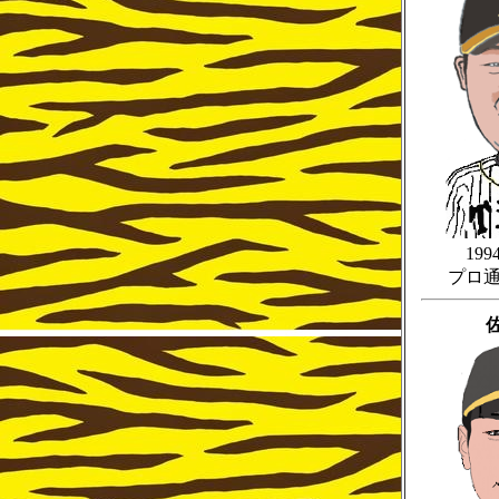
199
プロ通