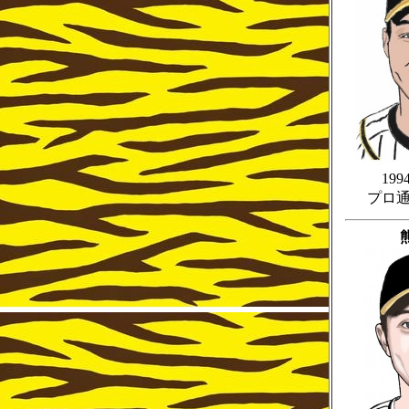
199
プロ通