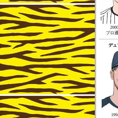
200
プロ通
デュ
199