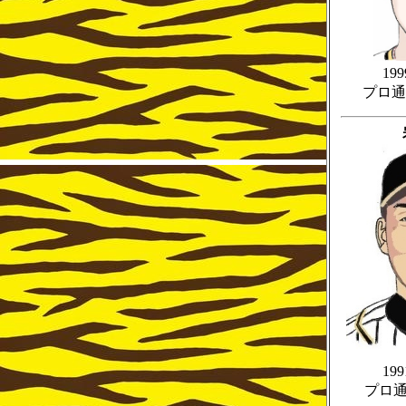
199
プロ通
199
プロ通