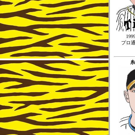
199
プロ通
糸