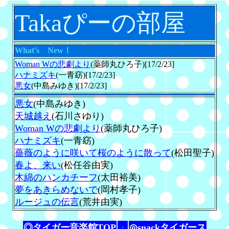
Takaぴーの部屋
What's New！
Woman Wの悲劇より
(薬師丸ひろ子)[17/2/23]
ハナミズキ
(一青窈)[17/2/23]
悪女
(中島みゆき)[17/2/23]
悪女
(中島みゆき)
天城越え
(石川さゆり)
Woman Wの悲劇より
(薬師丸ひろ子)
ハナミズキ
(一青窈)
薔薇のように咲いて桜のように散って
(松田聖子)
春よ、来い
(松任谷由実)
木綿のハンカチーフ
(太田裕美)
夢をあきらめないで
(岡村孝子)
ルージュの伝言
(荒井由実)
◎タイガー音楽館TOP
・
◎snackタイガース