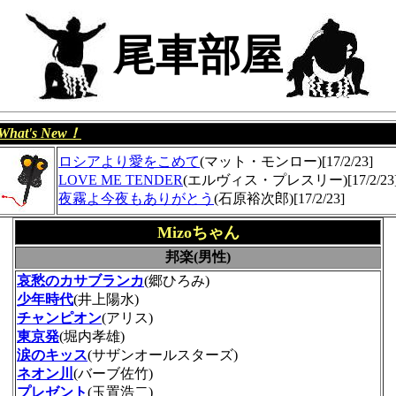
尾車部屋
What's New！
ロシアより愛をこめて
(マット・モンロー)[17/2/23]
LOVE ME TENDER
(エルヴィス・プレスリー)[17/2/23
夜霧よ今夜もありがとう
(石原裕次郎)[17/2/23]
Mizoちゃん
邦楽(男性)
哀愁のカサブランカ
(郷ひろみ)
少年時代
(井上陽水)
チャンピオン
(アリス)
東京発
(堀内孝雄)
涙のキッス
(サザンオールスターズ)
ネオン川
(バーブ佐竹)
プレゼント
(玉置浩二)