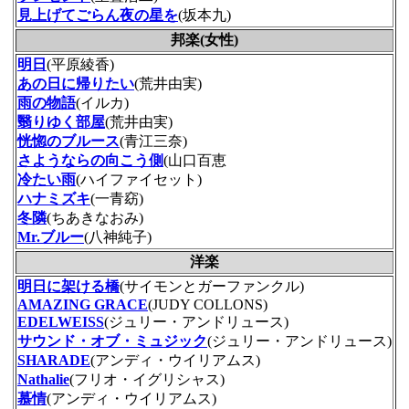
見上げてごらん夜の星を
(坂本九)
邦楽(女性)
明日
(平原綾香)
あの日に帰りたい
(荒井由実)
雨の物語
(イルカ)
翳りゆく部屋
(荒井由実)
恍惚のブルース
(青江三奈)
さようならの向こう側
(山口百恵
冷たい雨
(ハイファイセット)
ハナミズキ
(一青窈)
冬隣
(ちあきなおみ)
Mr.ブルー
(八神純子)
洋楽
明日に架ける橋
(サイモンとガーファンクル)
AMAZING GRACE
(JUDY COLLONS)
EDELWEISS
(ジュリー・アンドリュース)
サウンド・オブ・ミュジック
(ジュリー・アンドリュース)
SHARADE
(アンディ・ウイリアムス)
Nathalie
(フリオ・イグリシャス)
慕情
(アンディ・ウイリアムス)