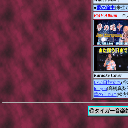
●
夢の途中
(来生
PMV Album
本
Karaoke Cover
いい日旅立ち
(
for you
(高橋真梨
華のうちに
(松方
◎タイガー音楽館