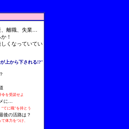
産、離職、失業…
るか！
厳しくなっていてい
が上から下される!?
”
？
道
辞令を受諾せよ
メに…
“てに職”を持とう
最後の活路は？
って体力をつけ、