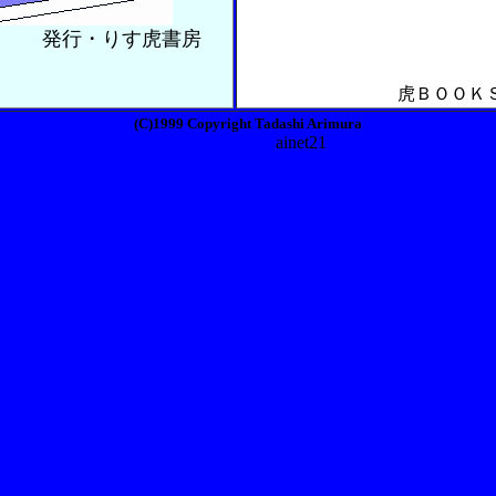
りす虎書房
虎ＢＯＯＫ
(C)1999 Copyright Tadashi Arimura
ainet21