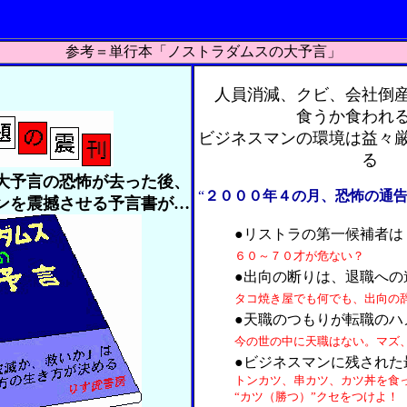
参考＝単行本「ノストラダムスの大予言」
人員消減、クビ、会社倒
食うか食われ
ビジネスマンの環境は益々
る
大予言の恐怖が去った後、
“
２０００年４の月、恐怖の通告
ンを震撼させる予言書が…
●リストラの第一候補者は
６０～７０才が危ない？
●出向の断りは、退職への
タコ焼き屋でも何でも、出向の
●天職のつもりが転職のハ
今の世の中に天職はない。マズ、
●ビジネスマンに残された
トンカツ、串カツ、カツ丼を食
“カツ（勝つ）”クセをつけよ！