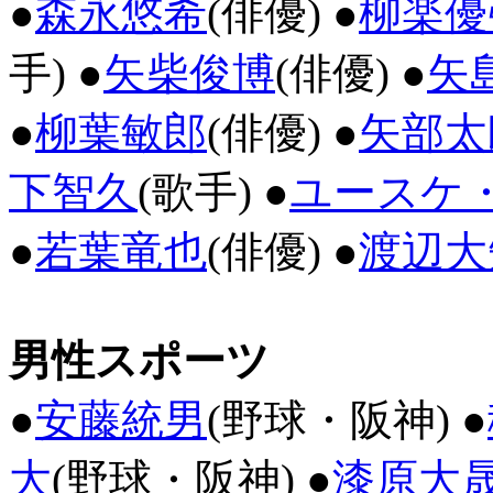
●
森永悠希
(俳優) ●
柳楽優
手) ●
矢柴俊博
(俳優) ●
矢
●
柳葉敏郎
(俳優) ●
矢部太
下智久
(歌手) ●
ユースケ
●
若葉竜也
(俳優) ●
渡辺大
男性スポーツ
●
安藤統男
(野球・阪神) ●
大
(野球・阪神) ●
漆原大