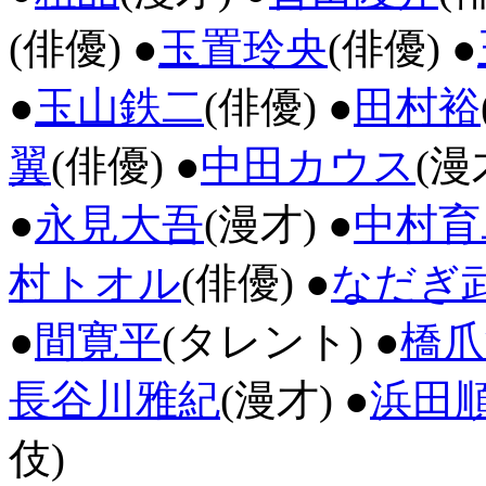
(俳優) ●
玉置玲央
(俳優) ●
●
玉山鉄二
(俳優)
●
田村裕
翼
(俳優) ●
中田カウス
(漫
●
永見大吾
(漫才) ●
中村育
村トオル
(俳優)
●
なだぎ
●
間寛平
(タレント) ●
橋爪
長谷川雅紀
(漫才) ●
浜田
伎)