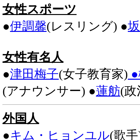
女性スポーツ
●
伊調馨
(レスリング) ●
坂
女性有名人
●
津田梅子
(女子教育家)
●
(アナウンサー) ●
蓮舫
(政
外国人
●
キム・ヒョンユル
(歌手)