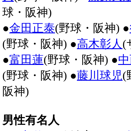
球・阪神)
●
金田正泰
(野球・阪神) ●
(野球・阪神) ●
高木彰人
●
富田蓮
(野球・阪神) ●
中
(野球・阪神) ●
藤川球児
(
阪神)
男性有名人