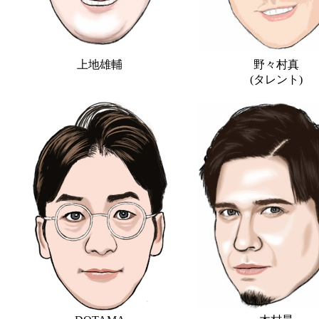
上地雄輔
野々村真
(タレント)