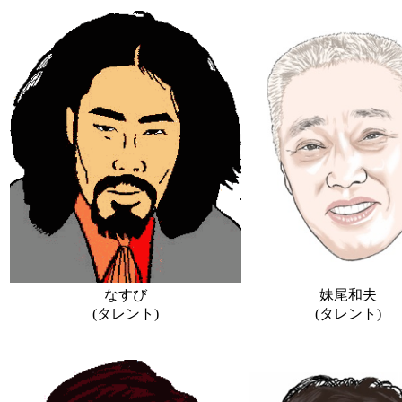
なすび
妹尾和夫
(タレント)
(タレント)