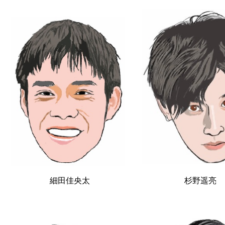
細田佳央太
杉野遥亮