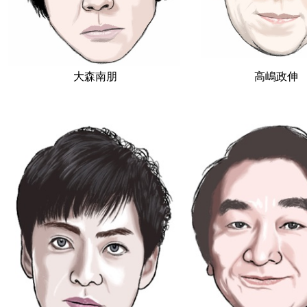
大森南朋
高嶋政伸