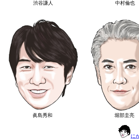
渋谷謙人
中村倫也
眞島秀和
堀部圭亮
に