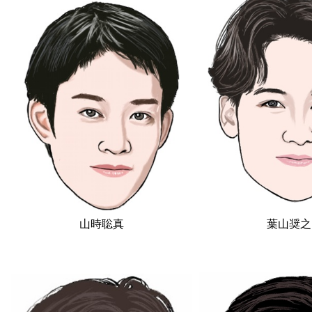
山時聡真
葉山奨之