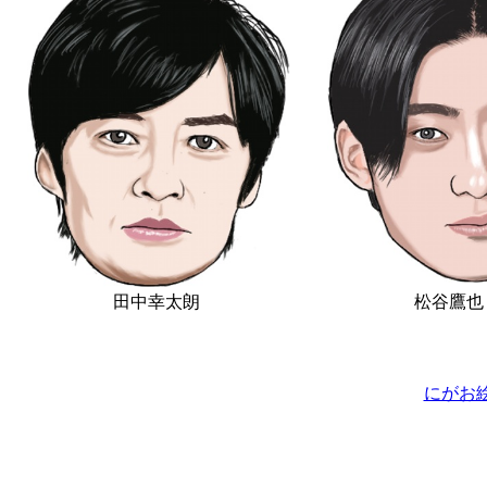
田中幸太朗
松谷鷹
にがお