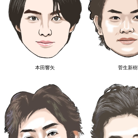
本田響矢
菅生新樹