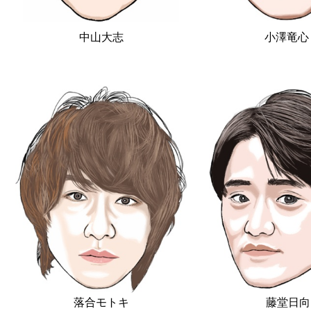
中山大志
小澤竜
落合モトキ
藤堂日向