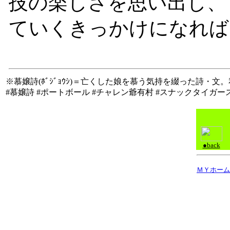
技の楽しさを思い出し、
ていくきっかけになれば
※慕嬢詩(ﾎﾞｼﾞｮｳｼ)＝亡くした娘を慕う気持を綴った詩・文
#慕嬢詩 #ポートボール #チャレン爺有村 #スナックタイガー
●back
ＭＹホーム