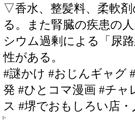
▽香水、整髪料、柔軟剤
る。また腎臓の疾患の人
シウム過剰による「尿路
性がある。
#謎かけ #おじんギャグ
発 #ひとコマ漫画 #チ
ス #堺でおもしろい店・
l>