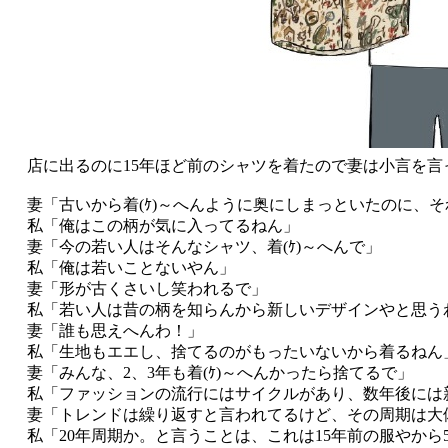
店に出るのに15年ほど前のシャツを着たので妻は小言を言
妻「古いから着(ｹ)～へんように奥にしまっといたのに、そ
私「俺はこの柄が気に入ってるねん」
妻「今の若い人はそんなシャツ、着(ｹ)～へんで」
私「俺は若いことないやん」
妻「形が古くさいし笑われるで」
私「若い人は昔の柄を知らんから新しいデザインやと思う
妻「誰も思えへんわ！」
私「生地もエエし、捨てるのがもったいないから着るねん
妻「みんな、2、3年も着(ｹ)～へんかったら捨てるで」
私「ファッションの流行にはサイクルがあり、数年後には
妻「トレンドは繰り返すと言われてるけど、その周期は大体
私「20年周期か。と言うことは、これは15年前の服やから