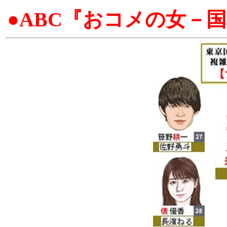
●ABC『おコメの女－