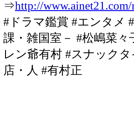
⇒
http://www.ainet21.com/
#ドラマ鑑賞 #エンタメ
課・雑国室－ #松嶋菜々子
レン爺有村 #スナックタ
店・人 #有村正