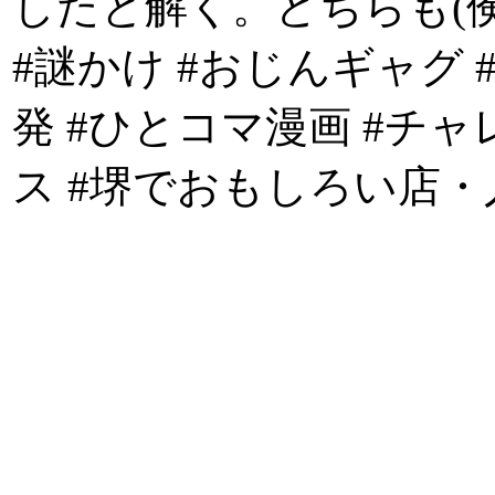
したと解く。どちらも(
#謎かけ #おじんギャグ
発 #ひとコマ漫画 #チ
ス #堺でおもしろい店・