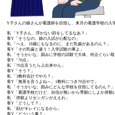
Y子さんの娘さんが看護師を目指し、来月の看護学校の入
私 「Y子さん、浮かない顔をしてるなあ？」
客Y「そうなの。娘の入試が心配なの」
私 「へえ、18歳にもなるのに、まだ乳歯があるのん？」
客Y「その乳歯と違う！入学試験の事よ」
私 「そうかいな。因みに学校の試験で大体、何点ぐらい取
客Y「70点」
私 「70点言うたら上出来やん」
客Y「そう？」
私 「3教科合計でやろ？」
客Y「無茶を言うよね～。1教科につき70点やで」
私 「そうかいな。因みにどんな学校を目指してるのん？」
客Y「看護学校だけど、自信が無いから専願にしよか併願
私 「併願よりセンガンがええわ」
客Y「どうして？」
私 「顔がキレイになるから」
客Y「どういう事？」