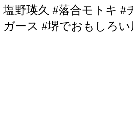
塩野瑛久 #落合モトキ 
ガース #堺でおもしろい