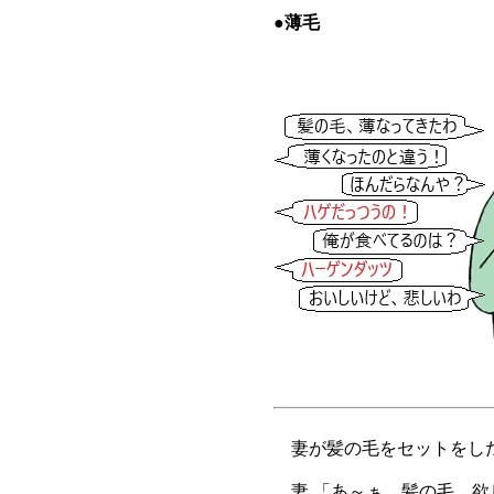
●薄毛
妻が髪の毛をセットをした
妻 「あ～ぁ、髪の毛、欲