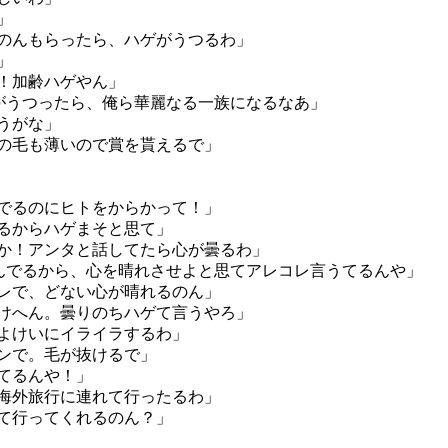
」
のんもらったら、ハゲがうつるわ」
」
！加齢ハゲやん」
ゲがうつったら、俺ら華麗なる一族になるなあ」
うがな」
の毛も薄いので賞を貰えるで」
でるのにヒトをからかって！」
るからハゲまそと思て」
か！アンタと話してたら心が曇るわ」
悩んでるから、心を晴れさせよと思てアレコレ言うてるんや」
レで、どない心が晴れるのん」
けへん。曇りのちハゲて言うやろ」
よけいにイライラするわ」
ンで。毛が抜けるで」
てるんや！」
海外旅行に連れて行ったるわ」
て行ってくれるのん？」