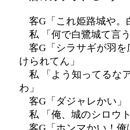
客G「これ姫路城や。
私 「何で白鷺城て言う
客G「シラサギが羽を
けられてん」
私 「よう知ってるな
わ」
客G「ダジャレかい」
私 「俺、城のシロウ
客G「ホンマかい！俺