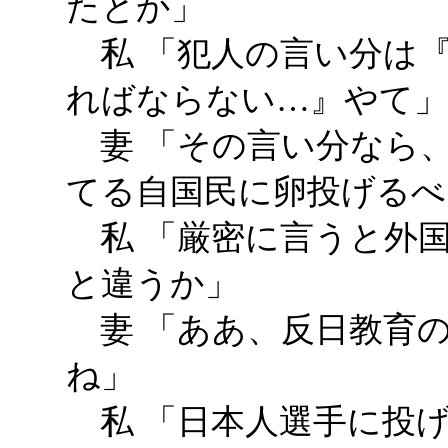
たとか」
私 「犯人の言い分は『
ればならない…』やて」
妻 「その言い分なら
てる自国民に卵投げるべ
私 「厳密に言うと外国
と違うか」
妻 「ああ、反日教育
ね」
私 「日本人選手に投