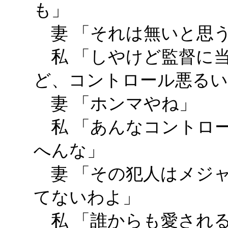
も」
妻 「それは無いと思
私 「しやけど監督に
ど、コントロール悪るい
妻 「ホンマやね」
私 「あんなコントロ
へんな」
妻 「その犯人はメジ
てないわよ」
私 「誰からも愛され