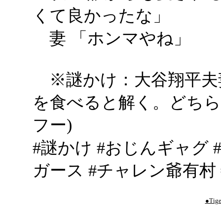
くて良かったな」
妻 「ホンマやね」
※謎かけ：大谷翔平夫
を食べると解く。どちら
フー)
#謎かけ #おじんギャグ
ガース #チャレン爺有村
●Tige