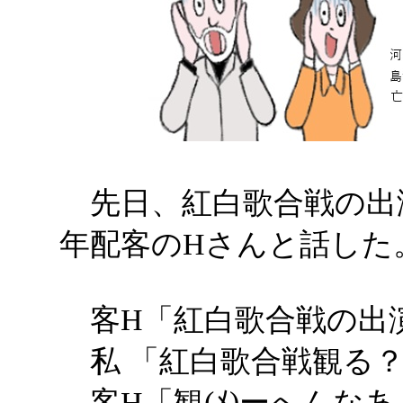
先日、紅白歌合戦の出
年配客のHさんと話した
客H「紅白歌合戦の出
私 「紅白歌合戦観る
客H「観(ﾒ)ーへんなあ