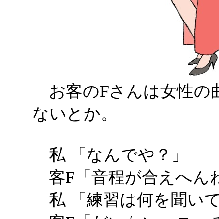
お客のFさんは女性の
ないとか。
私 「なんでや？」
客F「音程が合えへん
私 「練習は何を聞い