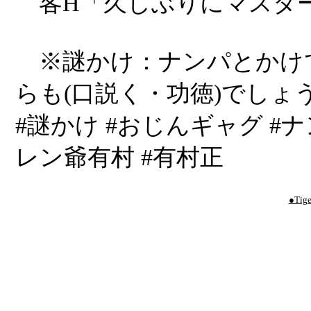
客H「久しぶりにマスタ
※謎かけ：ナンパとかけ
らも(口説く・功徳)でしょ
#謎かけ #おじんギャグ #
レン爺有村 #有村正
●Tige