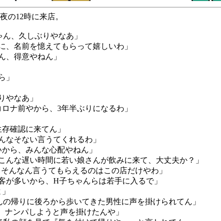
夜の12時に来店。
ゃん、久しぶりやなあ」
に、名前を憶えてもらって嬉しいわ」
ん、得意やねん」
ら」
りやなあ」
ロナ前やから、3年半ぶりになるわ」
存確認に来てん」
んなそない言うてくれるわ」
から、みんな心配やねん」
こんな遅い時間に若い娘さんが飲みに来て、大丈夫か？」
。そんなん言うてもらえるのはこの店だけやわ」
客が多いから、H子ちゃんらは若手に入るで」
よ」
の帰りに後ろから歩いてきた男性に声を掛けられてん」
、ナンパしようと声を掛けたんや」