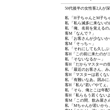
50代後半の女性客2人が深
私 「H子ちゃんとM子ち
私 「私ら滅多に来ないの
私 「俺、名前を覚えるの
客M「なんで？」
私 「お客さんが少ないか
客M「そっち～」
私 「それにしても久しぶ
客H「この前に来たのがコ
私 「そないなるか～」
客H「だからマスターの生
私 「最近のお客さん、み
客H「マスターは若くない
私 「有難いなあ。因みに
客H「私ら“若い”やてぇ
私 「そら、俺とこは年配
客H「私らもう若くない
客M「この間、飲み屋さん
私 「Mちゃんが若いから