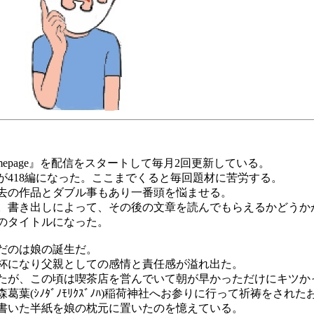
mepage』を配信をスタートして毎月2回更新している。
418編になった。ここまでくると毎回題材に苦労する。
去の作品とダブル事もあり一番頭を悩ませる。
。書き出しによって、その後の文章を読んでもらえるかどうか
のタイトルになった。
だのは娘の誕生だ。
杯になり父親としての感情と責任感が溢れ出た。
たが、この頃は喫茶店を営んでいて朝が早かっただけにキツか
(ｼﾉﾀﾞﾉﾓﾘｸｽﾞﾉﾊ)稲荷神社へお参りに行って祈祷をされ
書いた半紙を娘の枕元に置いたのを憶えている。