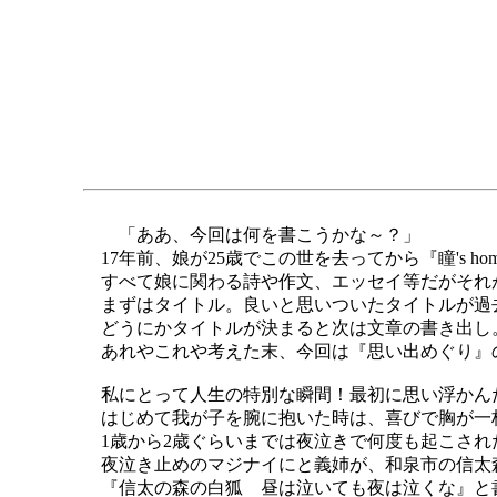
「ああ、今回は何を書こうかな～？」
17年前、娘が25歳でこの世を去ってから『瞳's ho
すべて娘に関わる詩や作文、エッセイ等だがそれが
まずはタイトル。良いと思いついたタイトルが過
どうにかタイトルが決まると次は文章の書き出し
あれやこれや考えた末、今回は『思い出めぐり』
私にとって人生の特別な瞬間！最初に思い浮かん
はじめて我が子を腕に抱いた時は、喜びで胸が一
1歳から2歳ぐらいまでは夜泣きで何度も起こされ
夜泣き止めのマジナイにと義姉が、和泉市の信太森葛葉
『信太の森の白狐 昼は泣いても夜は泣くな』と