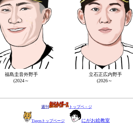
福島圭音外野手
立石正広内野手
(2024～
(2026～
週刊
トップペ－ジ
にがお絵教室
Tigersトップページ