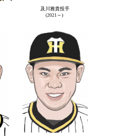
及川雅貴投手
(2021～)