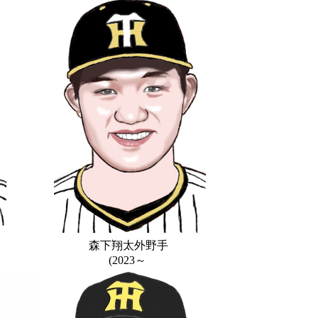
森下翔太外野手
(2023～